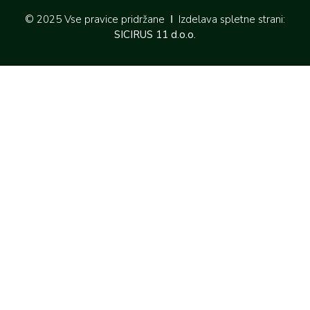
© 2025 Vse pravice pridržane Ι Izdelava spletne strani:
SICIRUS 11 d.o.o.