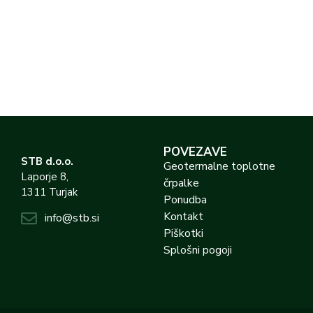
meri
Povežite se z nami in poiščite optimalno rešitev
za ogrevanje
POVEZAVE
STB d.o.o.
Geotermalne toplotne
Laporje 8,
črpalke
1311 Turjak
Ponudba
Kontakt
info@stb.si
Piškotki
Splošni pogoji